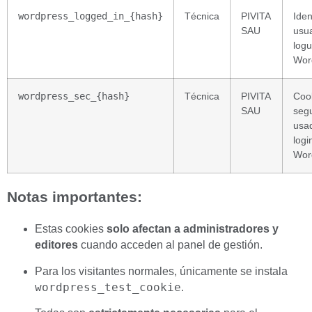
wordpress_logged_in_{hash}
Técnica
PIVITA
Iden
SAU
usua
log
Wor
wordpress_sec_{hash}
Técnica
PIVITA
Coo
SAU
seg
usad
logi
Wor
Notas importantes:
Estas cookies
solo afectan a administradores y
editores
cuando acceden al panel de gestión.
Para los visitantes normales, únicamente se instala
wordpress_test_cookie
.