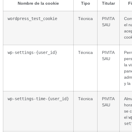
Nombre de la cookie
Tipo
Titular
F
wordpress_test_cookie
Técnica
PIVITA
Com
SAU
el 
ace
cook
wp-settings-{user_id}
Técnica
PIVITA
Per
SAU
pers
la v
pan
admi
y la
wp-settings-time-{user_id}
Técnica
PIVITA
Alm
SAU
hor
se c
el
w
set